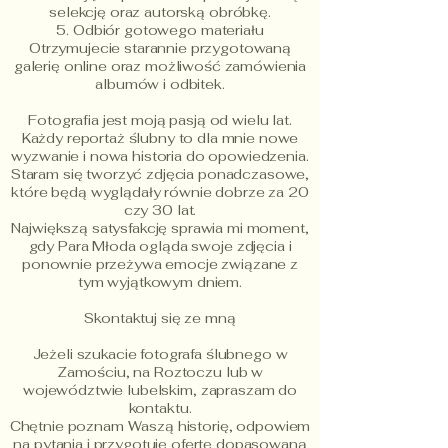
selekcję oraz autorską obróbkę.
5. Odbiór gotowego materiału
Otrzymujecie starannie przygotowaną
galerię online oraz możliwość zamówienia
albumów i odbitek.
Fotografia jest moją pasją od wielu lat.
Każdy reportaż ślubny to dla mnie nowe
wyzwanie i nowa historia do opowiedzenia.
Staram się tworzyć zdjęcia ponadczasowe,
które będą wyglądały równie dobrze za 20
czy 30 lat.
Największą satysfakcję sprawia mi moment,
gdy Para Młoda ogląda swoje zdjęcia i
ponownie przeżywa emocje związane z
tym wyjątkowym dniem.
Skontaktuj się ze mną
Jeżeli szukacie fotografa ślubnego w
Zamościu, na Roztoczu lub w
województwie lubelskim, zapraszam do
kontaktu.
Chętnie poznam Waszą historię, odpowiem
na pytania i przygotuję ofertę dopasowaną