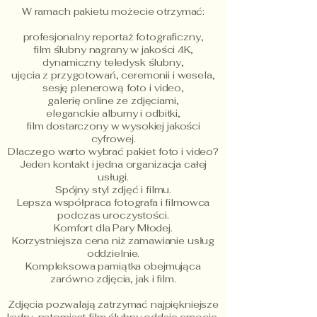
W ramach pakietu możecie otrzymać:
profesjonalny reportaż fotograficzny,
film ślubny nagrany w jakości 4K,
dynamiczny teledysk ślubny,
ujęcia z przygotowań, ceremonii i wesela,
sesję plenerową foto i video,
galerię online ze zdjęciami,
eleganckie albumy i odbitki,
film dostarczony w wysokiej jakości
cyfrowej.
Dlaczego warto wybrać pakiet foto i video?
Jeden kontakt i jedna organizacja całej
usługi.
Spójny styl zdjęć i filmu.
Lepsza współpraca fotografa i filmowca
podczas uroczystości.
Komfort dla Pary Młodej.
Korzystniejsza cena niż zamawianie usług
oddzielnie.
Kompleksowa pamiątka obejmująca
zarówno zdjęcia, jak i film.
Zdjęcia pozwalają zatrzymać najpiękniejsze