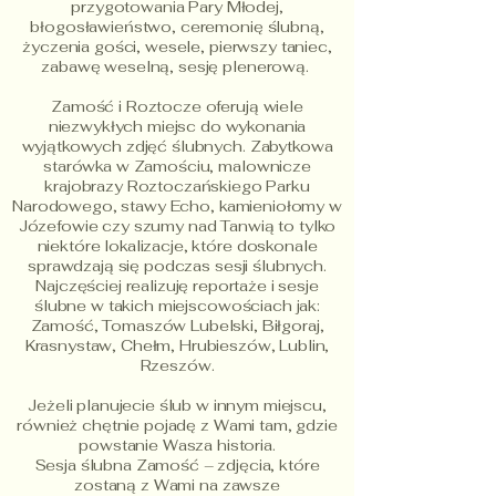
przygotowania Pary Młodej,
błogosławieństwo, ceremonię ślubną,
życzenia gości, wesele, pierwszy taniec,
zabawę weselną, sesję plenerową.
Zamość i Roztocze oferują wiele
niezwykłych miejsc do wykonania
wyjątkowych zdjęć ślubnych. Zabytkowa
starówka w Zamościu, malownicze
krajobrazy Roztoczańskiego Parku
Narodowego, stawy Echo, kamieniołomy w
Józefowie czy szumy nad Tanwią to tylko
niektóre lokalizacje, które doskonale
sprawdzają się podczas sesji ślubnych.
Najczęściej realizuję reportaże i sesje
ślubne w takich miejscowościach jak:
Zamość, Tomaszów Lubelski, Biłgoraj,
Krasnystaw, Chełm, Hrubieszów, Lublin,
Rzeszów.
Jeżeli planujecie ślub w innym miejscu,
również chętnie pojadę z Wami tam, gdzie
powstanie Wasza historia.
Sesja ślubna Zamość – zdjęcia, które
zostaną z Wami na zawsze