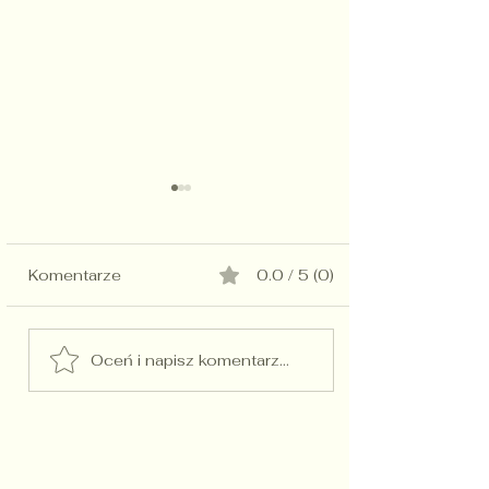
Komentarze
0.0 / 5 (0)
Oceń i napisz komentarz...
Profesjonalizm w
reportażu artystycznym
ślubnym