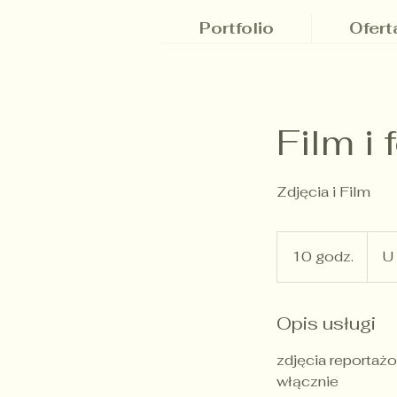
Portfolio
Ofert
Film i 
Zdjęcia i Film
10 godz.
1
U 
0
g
o
Opis usługi
d
zdjęcia reportaż
z
włącznie
.