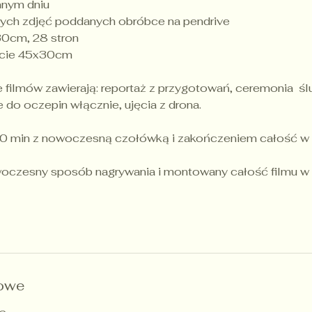
nnym dniu
ych zdjęć poddanych obróbce na pendrive
30cm, 28 stron
macie 45x30cm
e filmów zawierają: reportaż z przygotowań, ceremonia śl
 do oczepin włącznie, ujęcia z drona.
90 min z nowoczesną czołówką i zakończeniem całość w 
oczesny sposób nagrywania i montowany całość filmu w 
towe