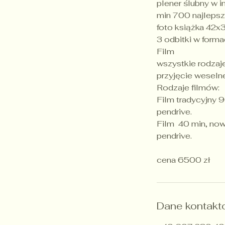
plener ślubny w i
min 700 najlepsz
foto książka 42x
3 odbitki w for
Film
wszystkie rodzaj
przyjęcie weselne
Rodzaje filmów:
Film tradycyjny 
pendrive.
Film 40 min, now
pendrive.
Dane kontak