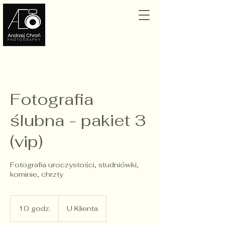
Fotografia
ślubna - pakiet 3
(vip)
Fotografia uroczystości, studniówki,
kominie, chrzty
10 godz.
1
U Klienta
0