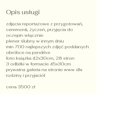
g
o
Opis usługi
d
z
zdjęcia reportażowe z przygotowań,
.
ceremonii, życzeń, przyjęcia do
oczepin włącznie
plener ślubny w innym dniu
min 700 najlepszych zdjęć poddanych
obróbce na pendrive
foto książka 42x30cm, 28 stron
3 odbitki w formacie 45x30cm
prywatna galeria na stronie www dla
rodziny i przyjaciół
Dane kontaktowe
+48 607 230 482
achronn@gmail.com