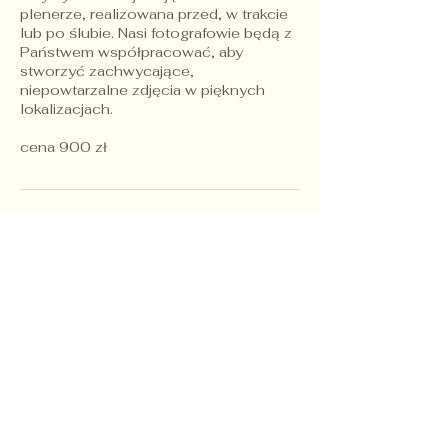
plenerze, realizowana przed, w trakcie
lub po ślubie. Nasi fotografowie będą z
Państwem współpracować, aby
stworzyć zachwycające,
niepowtarzalne zdjęcia w pięknych
lokalizacjach.
cena 900 zł
Dane kontaktowe
+48 607 230 482
achronn@gmail.com
22-400 Zamość, Poland