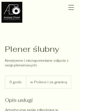
Plener ślubny
Kreatywne i niezapomniane zdjęcia z
sesji plenerowych.
3 godz.
3
w Polsce i za granicą
g
o
d
Opis usługi
z
.
Artystyczna sesja zdjęciowa w